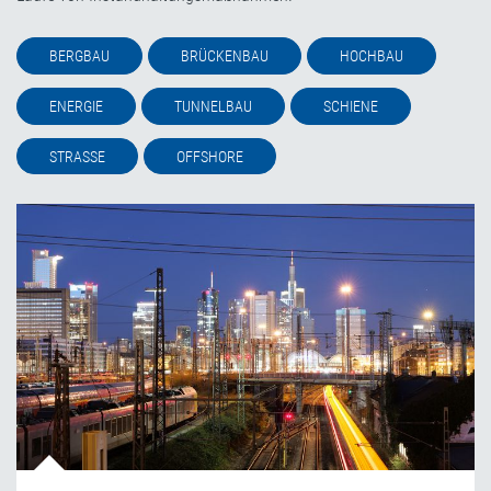
BERGBAU
BRÜCKENBAU
HOCHBAU
ENERGIE
TUNNELBAU
SCHIENE
STRASSE
OFFSHORE